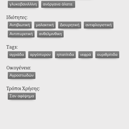
γλυκοβανιλλίνη
ανόργανα άλατα.
Ιδιότητες:
Αντιβιωτική
μαλακτική
Διουρητική
αντιφλογιστική
Αντιπυρετική
ανθελμινθικη
Tags:
αγριάδα
αργόπυρον
ηπατίτιδα
νεφρά
ουριθρίτιδα
Οικογένεια:
Αγροστωδών
Τρόποι Χρήσης:
Σαν αφέψημα