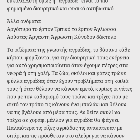
εύκολα.Αυτή όμως η "αγριάδα" είναι το πιό
φημισμένο διουρητικό και φυσικό αντιβιωτικό.
Άλλα ονόματα:
Αργόπυρο το έρπον
Τριτικό το έρπον
Άγλωσσο
Αούστας
Άργαστη
Άγρωστη
Κύνοδον δάκτυλο
Τα ριζώματα της γνωστής αγριάδας, το βάσανο κάθε
κήπου, φημίζονται για την διουρητική τους ενέργεια
για αυτό χρησιμοποιούνται όταν έχουμε πέτρες στα
νεφρά ή στη χολή. Τα ζώα, σκύλοι και γάτες τρώνε
φύλλα αγριάδας όταν έχουν προβλήματα στη κοιλιά
τους ή όταν θέλουν να κάνουν εμετό, κυρίως οι γάτες
που με τον καθαρισμό τους τρώνε και τρίχες που με
αυτό τον τρόπο τις κάνουν ένα μπαλάκι και θέλουν
να τις βγάλουν από μέσα τους. Αν δείτε σκυλί να
τρέχει σε χοράφι μάλλον για αγριάδα θα ψάχνει.
Παλαιότερα τις ρίζες αγριάδας τις ανακάτευαν με
σιτάρι και τις πρόσθεταν στο αλεύρι για να κάνουν