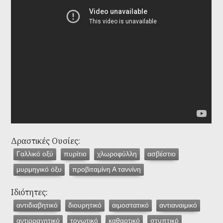
Δραστικές Ουσίες:
Γαλλικό οξύ
πυρίτιο
χλωροφύλλη
ασβέστιο
μυρμηγικό όξυ
προβιταμίνη Α ταννίνη
Ιδιότητες:
αντιδιαβητικό
διουρητικό
αιμοστατικό
αντιαναιμικό
αντιρραχητικό
τονωτικό
καθαρτικό
στυπτικό