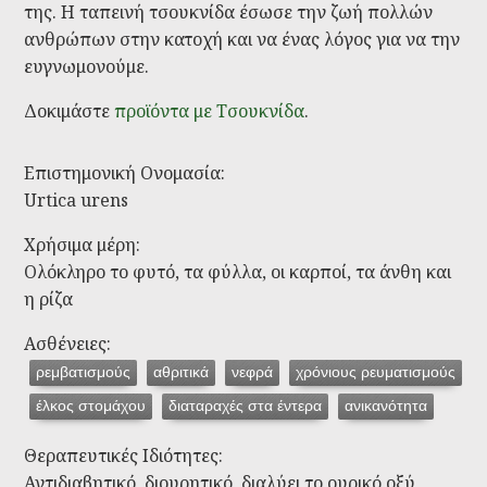
της. Η ταπεινή τσουκνίδα έσωσε την ζωή πολλών
ανθρώπων στην κατοχή και να ένας λόγος για να την
ευγνωμονούμε.
Δοκιμάστε
προϊόντα με Τσουκνίδα
.
Επιστημονική Ονομασία:
Urtica urens
Χρήσιμα μέρη:
Ολόκληρο το φυτό, τα φύλλα, οι καρποί, τα άνθη και
η ρίζα
Ασθένειες:
ρεμβατισμούς
αθριτικά
νεφρά
χρόνιους ρευματισμούς
έλκος στομάχου
διαταραχές στα έντερα
ανικανότητα
Θεραπευτικές Ιδιότητες:
Αντιδιαβητικό, διουρητικό, διαλύει το ουρικό οξύ,