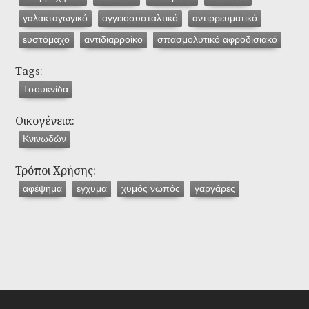
γαλακταγωγικό
αγγειοσυσταλτικό
αντιρρευματικό
ευστόμαχο
αντιδιαρροίκο
σπασμολυτικό αφροδισιακό
Tags:
Τσουκνίδα
Οικογένεια:
Κνινωδών
Τρόποι Χρήσης:
αφέψημα
εγχυμα
χυμός νωπός
γαργάρες