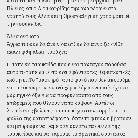
και αυτή και οι ιδιότητές της από την αρχαιότητα.Ο
Πλίνιος και ο Διοσκουρίδης την αναφέρουν στα
γραπτά τους.Αλλά και η Ομοιποαθητική χρησιμοποιεί
την τσουκνίδα.
Άλλα ονόματα:
Άγρια τσουκνίδα
άγκινίδα
ατζικνίδα
αγγρίζα
κνίθη
ακαλήφθη
άδικη
τσούχνα
Η ταπεινή τσουκνίδα που είναι πανταχού παρούσα,
αυτό το ταπεινό φυτό έχει αφάνταστες θεραπευτικές
ιδιότητες.Το "αυστηρό" αυτό φυτό που δεν μπορούμε
να το κόψουμε με γυμνά χέρια λόγω κνισμού, έχει το
μυρμηγικό όξυ για να προφυλάσεται από τους
επιδρομείς που θέλουν να το κόψουν. Αυτές οι
λεπτότατες βελόνες που περιέχει στον κορμό και τα
φύλλα της καταστρέφονται όταν τριφτούν ή βράσουν
και μπορούμε να φάμε σαν σαλάτα τα φύλλα της
τσουκνίδας και να πάρουμε τα θρεπτικά συστατικά