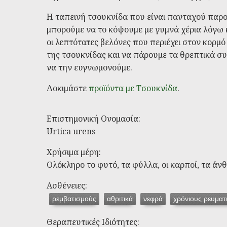
Η ταπεινή τσουκνίδα που είναι πανταχού παρο
μπορούμε να το κόψουμε με γυμνά χέρια λόγω κ
οι λεπτότατες βελόνες που περιέχει στον κορ
της τσουκνίδας και να πάρουμε τα θρεπτικά σ
να την ευγνωμονούμε.
Δοκιμάστε
προϊόντα με Τσουκνίδα
.
Επιστημονική Ονομασία:
Urtica urens
Χρήσιμα μέρη:
Ολόκληρο το φυτό, τα φύλλα, οι καρποί, τα άνθ
Ασθένειες:
ρεμβατισμούς
αθριτικά
νεφρά
χρόνιους ρευματ
Θεραπευτικές Ιδιότητες: