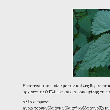
Η ταπεινή τσουκνίδα με την πολλές θεραπευτικέ
αρχαιότητα.Ο Πλίνιος και ο Διοσκουρίδης την 
Άλλα ονόματα:
Άγρια τσουκνίδα
άγκινίδα
ατζικνίδα
αγγρίζα
κν