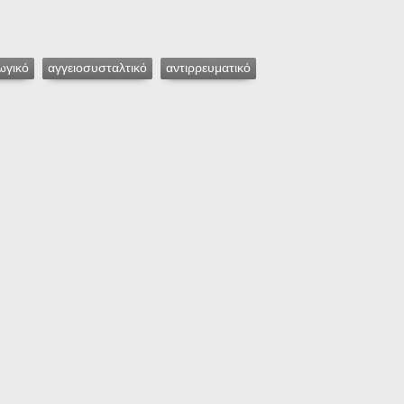
ωγικό
αγγειοσυσταλτικό
αντιρρευματικό