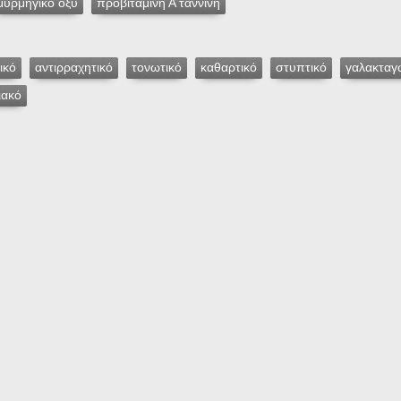
μυρμηγικό όξυ
προβιταμίνη Α ταννίνη
ικό
αντιρραχητικό
τονωτικό
καθαρτικό
στυπτικό
γαλακταγ
ιακό