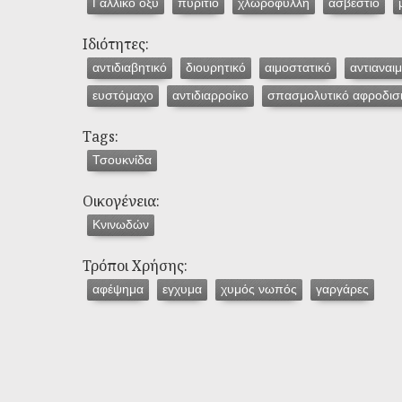
Γαλλικό οξύ
πυρίτιο
χλωροφύλλη
ασβέστιο
Ιδιότητες:
αντιδιαβητικό
διουρητικό
αιμοστατικό
αντιαναιμ
ευστόμαχο
αντιδιαρροίκο
σπασμολυτικό αφροδισ
Tags:
Τσουκνίδα
Οικογένεια:
Κνινωδών
Τρόποι Χρήσης:
αφέψημα
εγχυμα
χυμός νωπός
γαργάρες