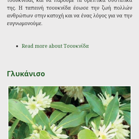
τσουκνίδας και να πάρουμε τα θρεπτικά συστατικά
της. Η ταπεινή τσουκνίδα έσωσε την ζωή πολλών
ανθρώπων στην κατοχή και να ένας λόγος για να την
ευγνωμονούμε.
Read more
about Τσουκνίδα
Γλυκάνισο