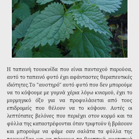
Η ταπεινή τσουκνίδα που είναι πανταχού παρούσα,
αυτό το ταπεινό φυτό έχει αφάνταστες θεραπευτικές
ιδιότητες.Το "αυστηρό" αυτό φυτό που δεν μπορούμε
να το κόψουμε με γυμνά χέρια λόγω κνισμού, έχει το
μυρμηγικό όξυ για να προφυλάσεται από τους
επιδρομείς που θέλουν να το κόψουν. Αυτές οι
λεπτότατες βελόνες που περιέχει στον κορμό και τα
φύλλα της καταστρέφονται όταν τριφτούν ή βράσουν
και μπορούμε να φάμε σαν σαλάτα τα φύλλα της