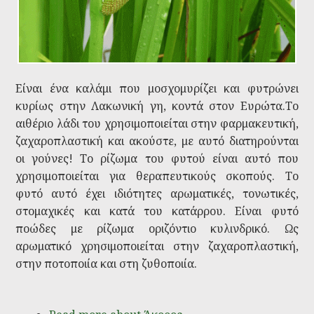
Είναι ένα καλάμι που μοσχομυρίζει και φυτρώνει
κυρίως στην Λακωνική γη, κοντά στον Ευρώτα.Το
αιθέριο λάδι του χρησιμοποιείται στην φαρμακευτική,
ζαχαροπλαστική και ακούστε, με αυτό διατηρούνται
οι γούνες! Το ρίζωμα του φυτού είναι αυτό που
χρησιμοποιείται για θεραπευτικούς σκοπούς. Το
φυτό αυτό έχει ιδιότητες αρωματικές, τονωτικές,
στομαχικές και κατά του κατάρρου. Είναι φυτό
ποώδες με ρίζωμα οριζόντιο κυλινδρικό. Ως
αρωματικό χρησιμοποιείται στην ζαχαροπλαστική,
στην ποτοποιία και στη ζυθοποιία.