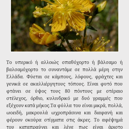
Το υπερικό ή αλλοιώς σπαθόχορτο ή βάλσαμο ή
βαλσαμόχορτο το συναντάμε σε πολλά μέρη στην
Ελλάδα. Φύεται σε κάμπους, λόφους, φράχτες και
γενικά σε ακαλλιέργητους τόπους. Είναι φυτό που
φτάνει σε ύψος τους 80 πόντους με στέραιο
στέλεχος, όρθιο, κυλινδρικό με δυό γραμμές που
εξέχουν κατά μήκος.Τα φύλλα του είναι μικρά, πολλά,
ωοειδή, μακρουλά ωχροπράσινα και διαφανή και
φέρουν σκούρα στίγματα στις άκρες. Το αφέψημά
του καταπραύνει και λένε πως είναι άριστο