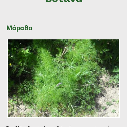
Μάραθο