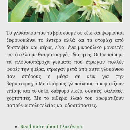
Το γλυκάνισο που το βρίσκουμε σε κέικ και ψωμιά και
ξεφουσκώνει το έντερο αλλά και το στομάχι από
δυσπεψία και αέρια, είναι ένα μικρούλικο μονοετές
φυτό αλλά με θαυματουργές ιδιότητες. Οι Ρωμαίοι με
τα πλουσιοπάροχα γεύματα που έτρωγαν πολλές
φορές την ημέρα, έτρωγαν μετά από αυτά γλυκάνισο
σαν σπόρους ή μέσα σε κέικ για την
βαρυστομαχιά.Με σπόρους γλυκάνισου αρωματίζουν
επίσης και το ούζο, διάφορα λικέρ, σούπες, σαλάτες,
χορτόπιτες. Με το αιθέριο έλαιό του αρωματίζουν
σαπούνια πολυτελείας και οδοντόπαστες.
Read more
about Γλυκάνισο