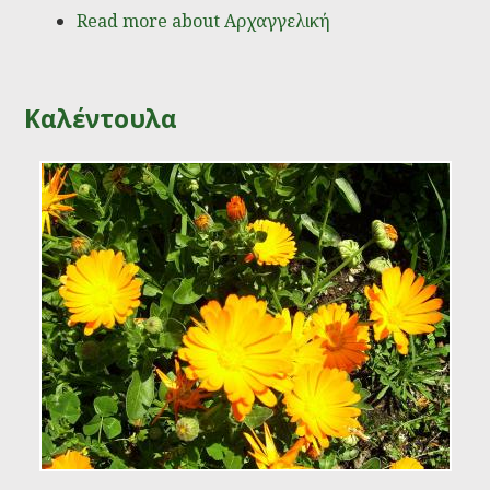
Read more
about Αρχαγγελική
Καλέντουλα