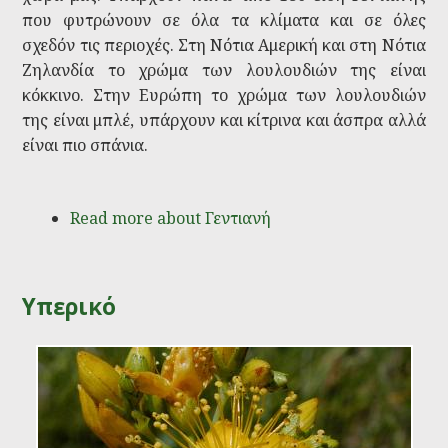
που φυτρώνουν σε όλα τα κλίματα και σε όλες
σχεδόν τις περιοχές. Στη Νότια Αμερική και στη Νότια
Ζηλανδία το χρώμα των λουλουδιών της είναι
κόκκινο. Στην Ευρώπη το χρώμα των λουλουδιών
της είναι μπλέ, υπάρχουν και κίτρινα και άσπρα αλλά
είναι πιο σπάνια.
Read more
about Γεντιανή
Υπερικό