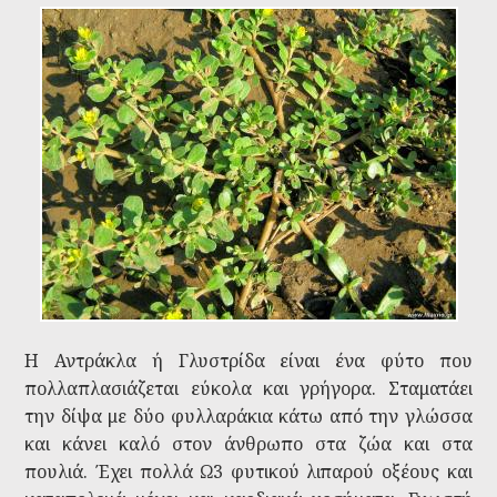
Η Αντράκλα ή Γλυστρίδα είναι ένα φύτο που
πολλαπλασιάζεται εύκολα και γρήγορα. Σταματάει
την δίψα με δύο φυλλαράκια κάτω από την γλώσσα
και κάνει καλό στον άνθρωπο στα ζώα και στα
πουλιά. Έχει πολλά Ω3 φυτικού λιπαρού οξέους και