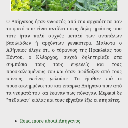
Ο Απήγανος ήταν γνωστός από την αρχαιότητα σαν
το φυτό που είναι αντίδοτο στις δηλητηριάσεις που
τότε ήταν πολύ συχνές μεταξύ των αντιπάλων
βασιλιάδων ή αρχόντων γενικότερα. Μάλιστα ο
Αθήναιος έλεγε ότι, ο τύραννος της Ηρακλείας του
Πόντου, ο Κλέαρχος, συχνά δηλητηρίαζε στα
συμπόσια τους τους ευγενείς και τους
προσκαλεσμένους του και όταν σφάδαζαν από τους
πόνους, εκείνος γελούσε. Το έμαθαν πιά οι
προσκεκλημμένοι του και έπαιρνα Απήγανο πριν από
τα γεύματά του και έκαναν πως πόναγαν. Μερικοί δε
"πέθαιναν" κιόλας και τους έβγαζαν έξω οι υπηρέτες.
Read more
about Απήγανος