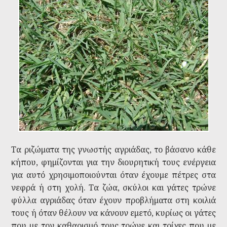
Τα ριζώματα της γνωστής αγριάδας, το βάσανο κάθε
κήπου, φημίζονται για την διουρητική τους ενέργεια
για αυτό χρησιμοποιούνται όταν έχουμε πέτρες στα
νεφρά ή στη χολή. Τα ζώα, σκύλοι και γάτες τρώνε
φύλλα αγριάδας όταν έχουν προβλήματα στη κοιλιά
τους ή όταν θέλουν να κάνουν εμετό, κυρίως οι γάτες
που με τον καθαρισμό τους τρώνε και τρίχες που με