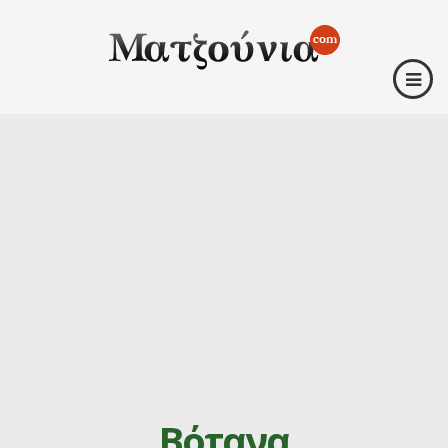
Βότανα